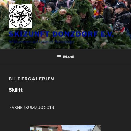
Zum
Inhalt
springen
SKIZUNFT DONZDORF E.V.
Willkommen auf unserer Homepage
Menü
BILDERGALERIEN
Skilift
FASNETSUMZUG 2019