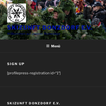
Zum
Inhalt
springen
SKIZUNFT DONZDORF E.V.
Willkommen auf unserer Homepage
Menü
SIGN UP
[profilepress-registration id=“1″]
SKIZUNFT DONZDORF E.V.