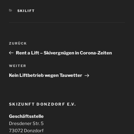
KATEGORIEN
SKILIFT
Beitragsnavigation
Vorheriger
ZURÜCK
Beitrag
Rent a Lift – Skivergnügen in Corona-Zeiten
Nächster
WEITER
Beitrag
Kein Liftbetrieb wegen Tauwetter
SKIZUNFT DONZDORF E.V.
Geschäftsstelle
Dresdener Str. 5
73072 Donzdorf