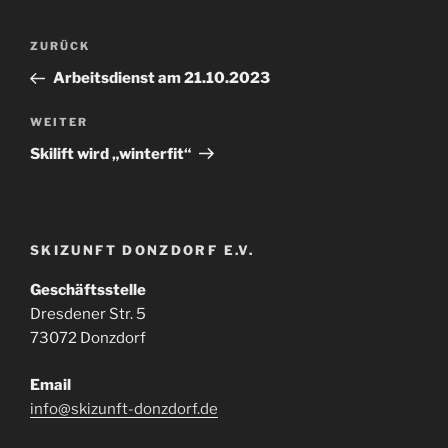
Beitragsnavigation
Vorheriger
ZURÜCK
Beitrag
Arbeitsdienst am 21.10.2023
Nächster
WEITER
Beitrag
Skilift wird „winterfit“
SKIZUNFT DONZDORF E.V.
Geschäftsstelle
Dresdener Str. 5
73072 Donzdorf
Email
info@skizunft-donzdorf.de