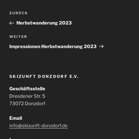
Beitragsnavigation
Vorheriger
ZURÜCK
Beitrag
Herbstwanderung 2023
Nächster
WEITER
Beitrag
Impressionen Herbstwanderung 2023
SKIZUNFT DONZDORF E.V.
Geschäftsstelle
Dresdener Str. 5
73072 Donzdorf
Email
info@skizunft-donzdorf.de